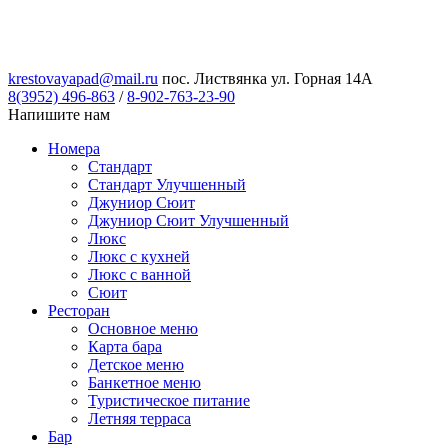
krestovayapad@mail.ru
пос. Листвянка ул. Горная 14А
8(3952) 496-863
/
8-902-763-23-90
Напишите нам
Номера
Стандарт
Стандарт Улучшенный
Джуниор Сюит
Джуниор Сюит Улучшенный
Люкс
Люкс с кухней
Люкс с ванной
Сюит
Ресторан
Основное меню
Карта бара
Детское меню
Банкетное меню
Туристическое питание
Летняя терраса
Бар