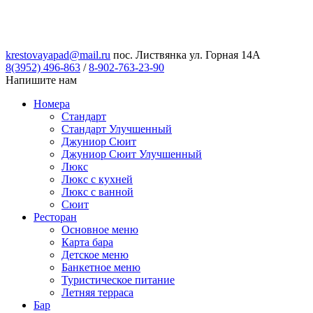
krestovayapad@mail.ru
пос. Листвянка ул. Горная 14А
8(3952) 496-863
/
8-902-763-23-90
Напишите нам
Номера
Стандарт
Стандарт Улучшенный
Джуниор Сюит
Джуниор Сюит Улучшенный
Люкс
Люкс с кухней
Люкс с ванной
Сюит
Ресторан
Основное меню
Карта бара
Детское меню
Банкетное меню
Туристическое питание
Летняя терраса
Бар