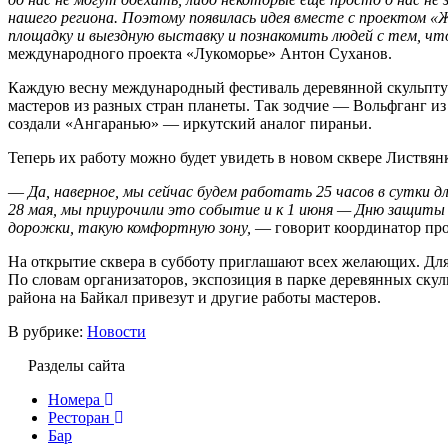
нашего региона. Поэтому появилась идея вместе с проектом 
площадку и выездную выставку и познакомить людей с тем, что
международного проекта «Лукоморье» Антон Суханов.
Каждую весну международный фестиваль деревянной скульпту
мастеров из разных стран планеты. Так зодчие — Вольфганг и
создали «Ангаранью» — иркутский аналог пираньи.
Теперь их работу можно будет увидеть в новом сквере Листвян
—
Да, наверное, мы сейчас будем работать 25 часов в сутки 
28 мая, мы приурочили это событие и к 1 июня — Дню защиты 
дорожки, такую комфортную зону,
— говорит координатор про
На открытие сквера в субботу приглашают всех желающих. Для 
По словам организаторов, экспозиция в парке деревянных скуль
района на Байкал привезут и другие работы мастеров.
В рубрике:
Новости
Разделы сайта
Номера
Ресторан
Бар