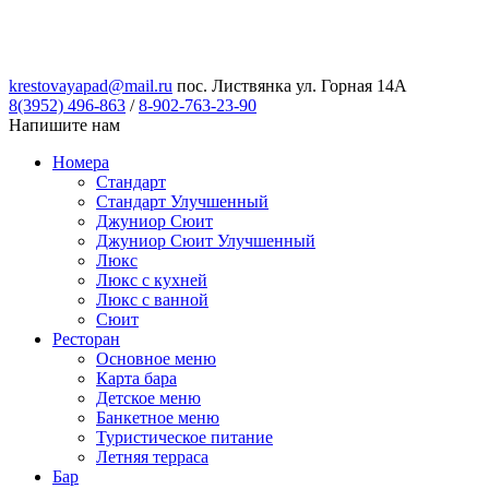
krestovayapad@mail.ru
пос. Листвянка ул. Горная 14А
8(3952) 496-863
/
8-902-763-23-90
Напишите нам
Номера
Стандарт
Стандарт Улучшенный
Джуниор Сюит
Джуниор Сюит Улучшенный
Люкс
Люкс с кухней
Люкс с ванной
Сюит
Ресторан
Основное меню
Карта бара
Детское меню
Банкетное меню
Туристическое питание
Летняя терраса
Бар