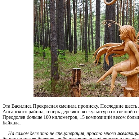
Эта Василиса Прекрасная сменила прописку. Последние шесть л
Ангарского района, теперь деревянная скульптура сказочной ге
Преодолев больше 100 километров, 15 композиций весом больш
Байкала.
— На самом деле это не спецоперация, просто много желающих
до нас не могут доехать, либо некоторые ещё просто о нас н