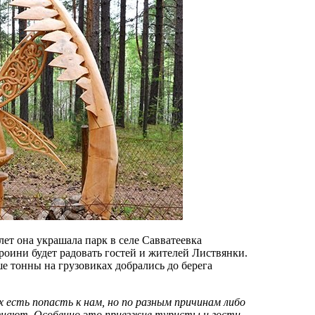
ет она украшала парк в селе Савватеевка
роини будет радовать гостей и жителей Листвянки.
е тонны на грузовиках добрались до берега
 есть попасть к нам, но по разным причинам либо
е знают. Особенно это приезжие туристы и гости