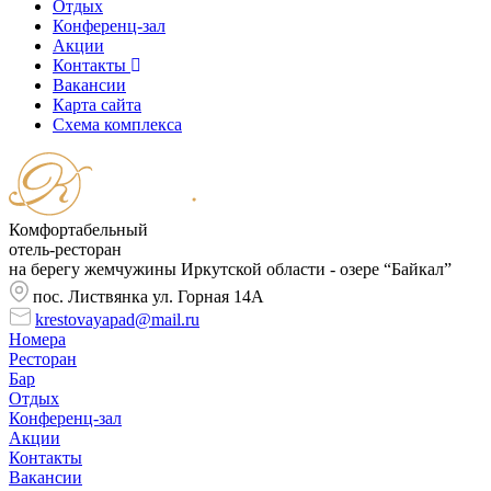
Отдых
Конференц-зал
Акции
Контакты
Вакансии
Карта сайта
Cхема комплекса
Комфортабельный
отель-ресторан
на берегу жемчужины Иркутской области - озере “Байкал”
пос. Листвянка ул. Горная 14А
krestovayapad@mail.ru
Номера
Ресторан
Бар
Отдых
Конференц-зал
Акции
Контакты
Вакансии