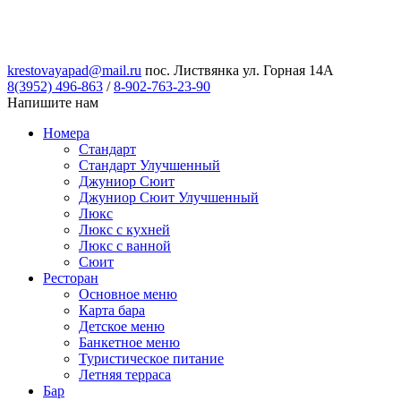
krestovayapad@mail.ru
пос. Листвянка ул. Горная 14А
8(3952) 496-863
/
8-902-763-23-90
Напишите нам
Номера
Стандарт
Стандарт Улучшенный
Джуниор Сюит
Джуниор Сюит Улучшенный
Люкс
Люкс с кухней
Люкс с ванной
Сюит
Ресторан
Основное меню
Карта бара
Детское меню
Банкетное меню
Туристическое питание
Летняя терраса
Бар