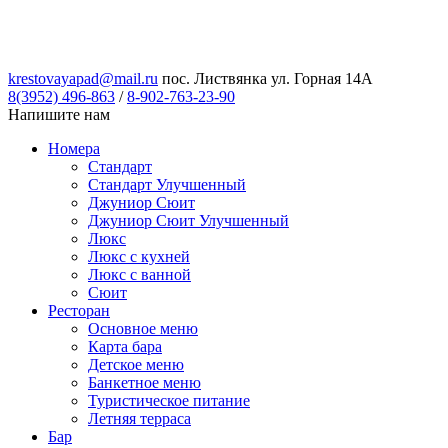
krestovayapad@mail.ru
пос. Листвянка ул. Горная 14А
8(3952) 496-863
/
8-902-763-23-90
Напишите нам
Номера
Стандарт
Стандарт Улучшенный
Джуниор Сюит
Джуниор Сюит Улучшенный
Люкс
Люкс с кухней
Люкс с ванной
Сюит
Ресторан
Основное меню
Карта бара
Детское меню
Банкетное меню
Туристическое питание
Летняя терраса
Бар