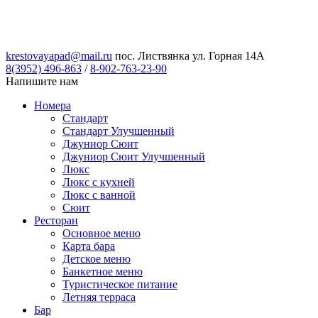
krestovayapad@mail.ru
пос. Листвянка ул. Горная 14А
8(3952) 496-863
/
8-902-763-23-90
Напишите нам
Номера
Стандарт
Стандарт Улучшенный
Джуниор Сюит
Джуниор Сюит Улучшенный
Люкс
Люкс с кухней
Люкс с ванной
Сюит
Ресторан
Основное меню
Карта бара
Детское меню
Банкетное меню
Туристическое питание
Летняя терраса
Бар