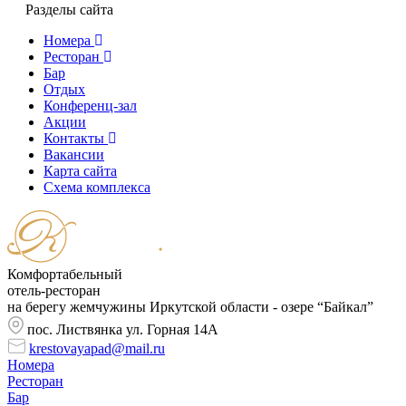
Разделы сайта
Номера
Ресторан
Бар
Отдых
Конференц-зал
Акции
Контакты
Вакансии
Карта сайта
Cхема комплекса
Комфортабельный
отель-ресторан
на берегу жемчужины Иркутской области - озере “Байкал”
пос. Листвянка ул. Горная 14А
krestovayapad@mail.ru
Номера
Ресторан
Бар