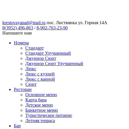
krestovayapad@mail.ru
пос. Листвянка ул. Горная 14А
8(3952) 496-863
/
8-902-763-23-90
Напишите нам
Номера
Стандарт
Стандарт Улучшенный
Джуниор Сюит
Джуниор Сюит Улучшенный
Люкс
Люкс с кухней
Люкс с ванной
Сюит
Ресторан
Основное меню
Карта бара
Детское меню
Банкетное меню
Туристическое питание
Летняя терраса
Бар