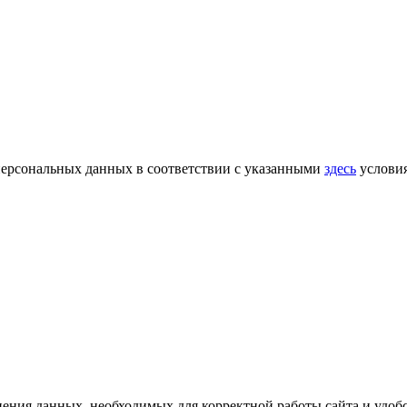
 персональных данных в соответствии с указанными
здесь
услови
анения данных, необходимых для корректной работы сайта и удо