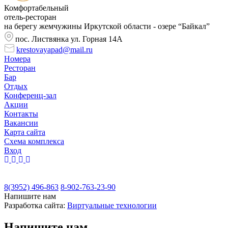
Комфортабельный
отель-ресторан
на берегу жемчужины Иркутской области - озере “Байкал”
пос. Листвянка ул. Горная 14А
krestovayapad@mail.ru
Номера
Ресторан
Бар
Отдых
Конференц-зал
Акции
Контакты
Вакансии
Карта сайта
Cхема комплекса
Вход
8(3952) 496-863
8-902-763-23-90
Напишите нам
Разработка сайта:
Виртуальные технологии
Напишите нам