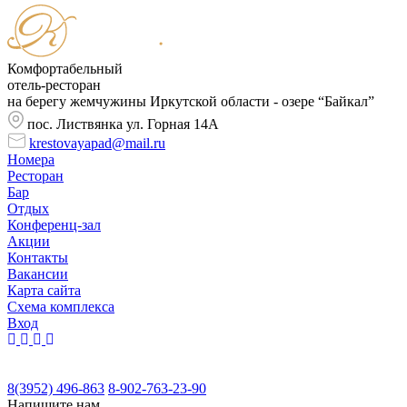
Комфортабельный
отель-ресторан
на берегу жемчужины Иркутской области - озере “Байкал”
пос. Листвянка ул. Горная 14А
krestovayapad@mail.ru
Номера
Ресторан
Бар
Отдых
Конференц-зал
Акции
Контакты
Вакансии
Карта сайта
Cхема комплекса
Вход
8(3952) 496-863
8-902-763-23-90
Напишите нам