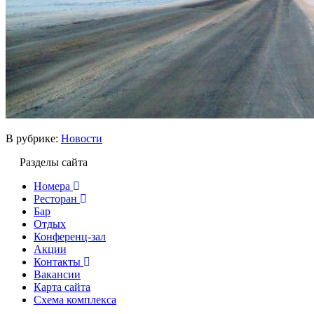
В рубрике:
Новости
Разделы сайта
Номера
Ресторан
Бар
Отдых
Конференц-зал
Акции
Контакты
Вакансии
Карта сайта
Cхема комплекса