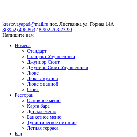
krestovayapad@mail.ru
пос. Листвянка ул. Горная 14А
8(3952) 496-863
/
8-902-763-23-90
Напишите нам
Номера
Стандарт
Стандарт Улучшенный
Джуниор Сюит
Джуниор Сюит Улучшенный
Люкс
Люкс с кухней
Люкс с ванной
Сюит
Ресторан
Основное меню
Карта бара
Детское меню
Банкетное меню
Туристическое питание
Летняя терраса
Бар