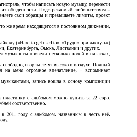
агистраль, чтобы написать новую музыку, перенести
и из обыденности. Подстрекаемый любопытством –
меняете свои образцы и превышаете лимиты, проект
 то же время находящегося в постоянном движении,
калу («Hard to get used to», «Трудно привыкнуть»)
рми, Екатеринбурга, Омска, Листвянки и других.
музыканты провели несколько ночей в палатках,
 свободно, и орлы летят высоко в воздухе. Полный
л на меня огромное впечатление, – вспоминает
музыкантами, запись вошла в основу композиции
пластинку с альбомом можно купить за 22 евро.
ублей соответственно.
 2011 году с альбомом, названным в честь неё.
оду.