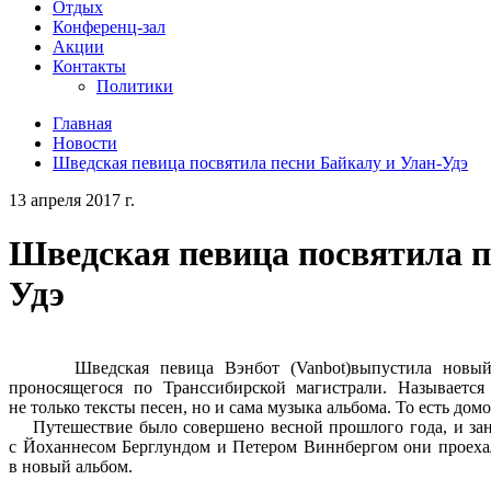
Отдых
Конференц-зал
Акции
Контакты
Политики
Главная
Новости
Шведская певица посвятила песни Байкалу и Улан-Удэ
13 апреля 2017 г.
Шведская певица посвятила п
Удэ
Шведская певица Вэнбот (Vanbot)выпустила новый ал
проносящегося по Транссибирской магистрали. Называетс
не только тексты песен, но и сама музыка альбома. То есть до
Путешествие было совершено весной прошлого года, и занял
с Йоханнесом Берглундом и Петером Виннбергом они проеха
в новый альбом.