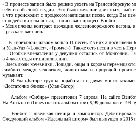
- В процессе записи было решено уехать на Транссибирскую м
себя из обычной студии. Это было желание двигаться, выйт
а что происходит с процессом написания песен, когда Вы из
стал действительностью, – описывает процесс Вэнбот.
- Меня пленял контраст изоляции железнодорожного вагона, в
– рассказывает она.
В «поездной» альбом вошло 11 песен. Из них 2 посвящены Бай
и Улан-Удэ («Louder», «Громче»). Также есть песни в честь Пе
Особые впечатления у девушки остались от Монголии. Там 
в 4 часах езды от цивилизации.
- Здесь люди кочевники. Лошади, овцы и коровы перемещаются
симбиоз между человеком, животным и природой произве
музыкант.
В Улан-Баторе группа поработала с двумя монгольскими 
«Достаточно близко» (Улан-Батор).
Альбом «Сибирь» презентован 7 апреля. На сайте Вэнбот 
На Amazon и iTunes скачать альбом стоит 9,99 долларов и 199 р
Вэнбот – шведская певица и композитор. Дебютировала в
Следующий альбом «Идеальный шторм» был выпущен в 2015 г