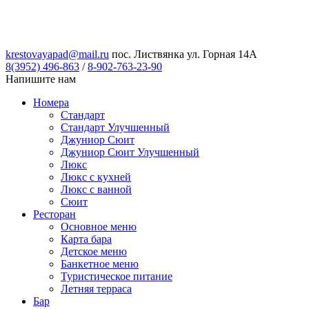
krestovayapad@mail.ru
пос. Листвянка ул. Горная 14А
8(3952) 496-863
/
8-902-763-23-90
Напишите нам
Номера
Стандарт
Стандарт Улучшенный
Джуниор Сюит
Джуниор Сюит Улучшенный
Люкс
Люкс с кухней
Люкс с ванной
Сюит
Ресторан
Основное меню
Карта бара
Детское меню
Банкетное меню
Туристическое питание
Летняя терраса
Бар