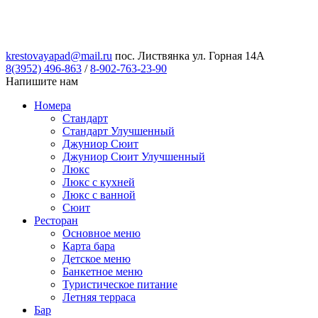
krestovayapad@mail.ru
пос. Листвянка ул. Горная 14А
8(3952) 496-863
/
8-902-763-23-90
Напишите нам
Номера
Стандарт
Стандарт Улучшенный
Джуниор Сюит
Джуниор Сюит Улучшенный
Люкс
Люкс с кухней
Люкс с ванной
Сюит
Ресторан
Основное меню
Карта бара
Детское меню
Банкетное меню
Туристическое питание
Летняя терраса
Бар