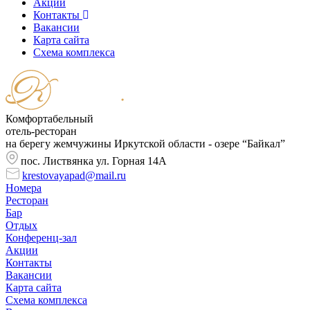
Акции
Контакты
Вакансии
Карта сайта
Cхема комплекса
Комфортабельный
отель-ресторан
на берегу жемчужины Иркутской области - озере “Байкал”
пос. Листвянка ул. Горная 14А
krestovayapad@mail.ru
Номера
Ресторан
Бар
Отдых
Конференц-зал
Акции
Контакты
Вакансии
Карта сайта
Cхема комплекса