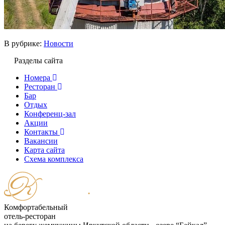
В рубрике:
Новости
Разделы сайта
Номера
Ресторан
Бар
Отдых
Конференц-зал
Акции
Контакты
Вакансии
Карта сайта
Cхема комплекса
Комфортабельный
отель-ресторан