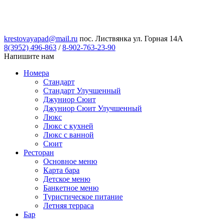
krestovayapad@mail.ru
пос. Листвянка ул. Горная 14А
8(3952) 496-863
/
8-902-763-23-90
Напишите нам
Номера
Стандарт
Стандарт Улучшенный
Джуниор Сюит
Джуниор Сюит Улучшенный
Люкс
Люкс с кухней
Люкс с ванной
Сюит
Ресторан
Основное меню
Карта бара
Детское меню
Банкетное меню
Туристическое питание
Летняя терраса
Бар