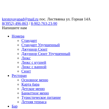
krestovayapad@mail.ru
пос. Листвянка ул. Горная 14А
8(3952) 496-863
/
8-902-763-23-90
Напишите нам
Номера
Стандарт
Стандарт Улучшенный
Джуниор Сюит
Джуниор Сюит Улучшенный
Люкс
Люкс с кухней
Люкс с ванной
Сюит
Ресторан
Основное меню
Карта бара
Детское меню
Банкетное меню
Туристическое питание
Летняя терраса
Бар