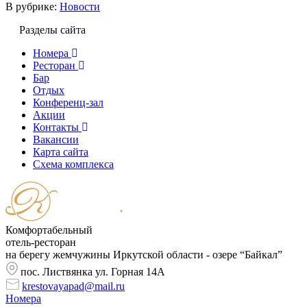
В рубрике:
Новости
Разделы сайта
Номера
Ресторан
Бар
Отдых
Конференц-зал
Акции
Контакты
Вакансии
Карта сайта
Cхема комплекса
Комфортабельный
отель-ресторан
на берегу жемчужины Иркутской области - озере “Байкал”
пос. Листвянка ул. Горная 14А
krestovayapad@mail.ru
Номера