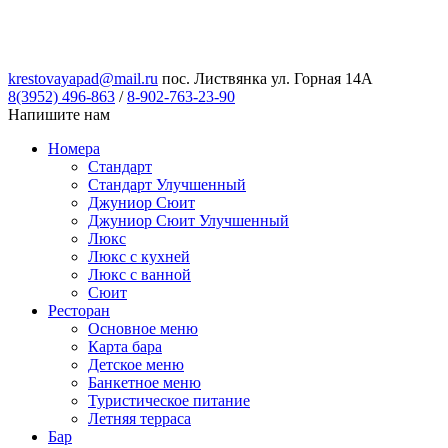
krestovayapad@mail.ru
пос. Листвянка ул. Горная 14А
8(3952) 496-863
/
8-902-763-23-90
Напишите нам
Номера
Стандарт
Стандарт Улучшенный
Джуниор Сюит
Джуниор Сюит Улучшенный
Люкс
Люкс с кухней
Люкс с ванной
Сюит
Ресторан
Основное меню
Карта бара
Детское меню
Банкетное меню
Туристическое питание
Летняя терраса
Бар