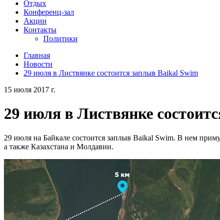
Отдых
Конференц-зал
Акции
Контакты
Политики
Главная
Новости
29 июля в Листвянке состоится заплыв Baikal Swim
15 июля 2017 г.
29 июля в Листвянке состоитс
29 июля на Байкале состоится заплыв Baikal Swim. В нем приму
а также Казахстана и Молдавии.