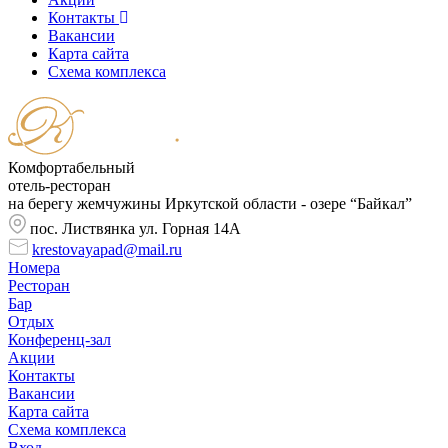
Контакты
Вакансии
Карта сайта
Cхема комплекса
Комфортабельный
отель-ресторан
на берегу жемчужины Иркутской области - озере “Байкал”
пос. Листвянка ул. Горная 14А
krestovayapad@mail.ru
Номера
Ресторан
Бар
Отдых
Конференц-зал
Акции
Контакты
Вакансии
Карта сайта
Cхема комплекса
Вход