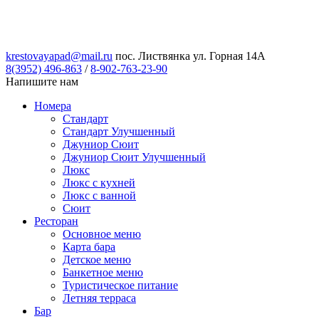
krestovayapad@mail.ru
пос. Листвянка ул. Горная 14А
8(3952) 496-863
/
8-902-763-23-90
Напишите нам
Номера
Стандарт
Стандарт Улучшенный
Джуниор Сюит
Джуниор Сюит Улучшенный
Люкс
Люкс с кухней
Люкс с ванной
Сюит
Ресторан
Основное меню
Карта бара
Детское меню
Банкетное меню
Туристическое питание
Летняя терраса
Бар