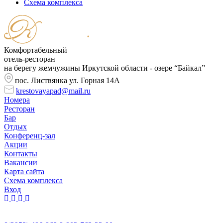
Cхема комплекса
Комфортабельный
отель-ресторан
на берегу жемчужины Иркутской области - озере “Байкал”
пос. Листвянка ул. Горная 14А
krestovayapad@mail.ru
Номера
Ресторан
Бар
Отдых
Конференц-зал
Акции
Контакты
Вакансии
Карта сайта
Cхема комплекса
Вход