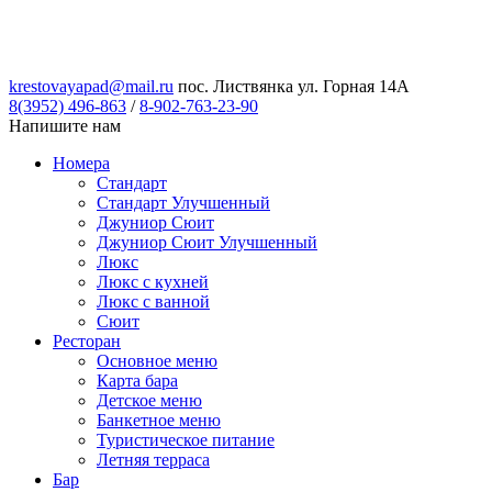
krestovayapad@mail.ru
пос. Листвянка ул. Горная 14А
8(3952) 496-863
/
8-902-763-23-90
Напишите нам
Номера
Стандарт
Стандарт Улучшенный
Джуниор Сюит
Джуниор Сюит Улучшенный
Люкс
Люкс с кухней
Люкс с ванной
Сюит
Ресторан
Основное меню
Карта бара
Детское меню
Банкетное меню
Туристическое питание
Летняя терраса
Бар