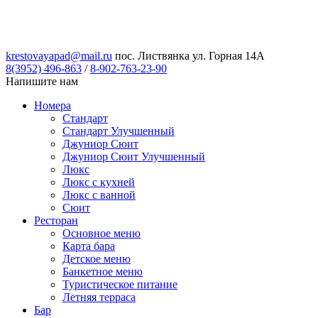
krestovayapad@mail.ru
пос. Листвянка ул. Горная 14А
8(3952) 496-863
/
8-902-763-23-90
Напишите нам
Номера
Стандарт
Стандарт Улучшенный
Джуниор Сюит
Джуниор Сюит Улучшенный
Люкс
Люкс с кухней
Люкс с ванной
Сюит
Ресторан
Основное меню
Карта бара
Детское меню
Банкетное меню
Туристическое питание
Летняя терраса
Бар