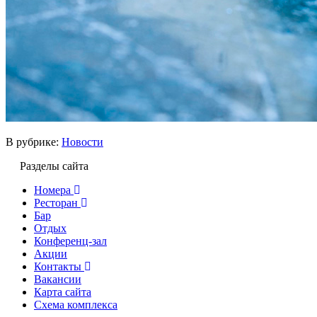
В рубрике:
Новости
Разделы сайта
Номера
Ресторан
Бар
Отдых
Конференц-зал
Акции
Контакты
Вакансии
Карта сайта
Cхема комплекса