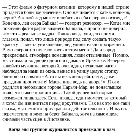
— Этот фильм о фигурном катании, которому в нашей стране
придается большое значение. Оно начинается с катка, коньков,
верно? А какой лед может влюбить в себя с первого взгляда?
Конечно, лед озера Байкал! — говорит режиссер. — Когда мне
показали фотографии зимнего Байкала, я просто не поверил,
что это – реальные кадры. Только когда увидел своими
глазами, понял, что лишь природе под силу создать такую
красоту — места уникальные, лед удивительно прозрачный.
Вам невероятно повезло жить в этом месте! Да и город
прекрасный, атмосфера домашняя, люди отзывчивые. Помню,
мы снимали во дворе одного из домов в Иркутске. Вечером
какой-то мужчина, который, очевидно, несколько часов
наблюдал за нами из окна, вынес на улицу целую стопку
блинов со словами «А-то вы весь день работаете, даже
праздник пропустите! Масленица ведь на дворе! ». Я сам
родился в небольшом городе Нарьян-Мар, не понаслышке
знаю, что такое провинция… Такой душевный порыв
возможен лишь здесь. Есть, правда, один момент, за который
я хотел бы извиниться перед иркутянами. Так как это все-таки
сказка, мы немного приукрасили действительность, Иркутск
переместили прямо на берег Байкала, хотя на самом деле
снимали часть сцен в Листвянке.
— Когда мы группой журналистов приезжали к вам