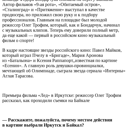
Автор фильмов «9-ая рота», «Обитаемый остров»,
«Сталинград» и «Притяжение» выступал в качестве
продюсера, но приложил свою руку и к подбору
профессионалов. Главным на площадке был молодой
режиссер Олег Трофим, который, как и Бондарчук, начинал
с музыкальных клипов. Теперь ему доверили полный метр,
да еще какой — первый в российском кино музыкальный
фильм о спорте!
В кадре настоящие звезды российского кино: Павел Майков,
который играл Пчелу в «Бригаде», Мария Аронова
из «Батальона» и Ксения Раппапорт,,известная по картине
«Есенин». А главную роль девушки-провинциалки,
мечтающей об Олимпиаде, сыграла звезда сериала «Интерны»
Аглая Тарасова.
Премьера фильма «Лед» в Иркутске: режиссер Олег Трофим
рассказал, как проходили съемки на Байкале
— Расскажите, пожалуйста, почему местом действия
в картине выбрали Иркутск и Байкал?