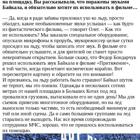
на площадку, Вы рассказывали, что поражены звуками
Байкала, и обязательно хотите их использовать в фильме…
— Да, когда я ради забавы приложил ухо ко льду, просто
обалдел, какие необыкновенные звуки услышал — как будто
из фантастического фильма, — говорит Олег. – Как это
не использовать? Мы заказали специальное оборудование,
опускали микрофоны в прорубь, звукорежиссер целые сутки
просидел на льду, чтобы записать этот звук. В фильме его
обязательно услышите, и для зрителей он станет просто
невероятным открытием. Больше скажу, что Федор Бондарчук
решил использовать звук Байкала в фильме «Притяжение»,
в той части, когда прилетают космические корабли. Вот
пересмотрите картину и обратите на это внимание!
И признаюсь, на льду работать было страшно! Байкал шуток
не терпит, мы это поняли. Однажды в нескольких сотнях
метрах от нашей площадки в Больших Котах под лед
провалился грузовик, вытаскивали его не один день! Мы для
съемок привезли многотонное оборудование, но на лед
выносили только частями, то есть необходимый минимум для
той или иной сцены. Да и сами большими группами на лед
старались не выходить. Нас все время сопровождали
сотрудники МЧС, хорошо, что не пришлось воспользоваться
их помощью.