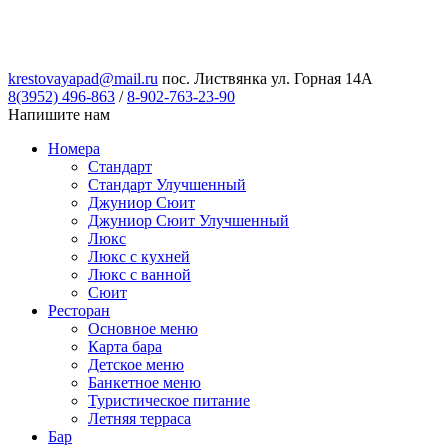
krestovayapad@mail.ru
пос. Листвянка ул. Горная 14А
8(3952) 496-863
/
8-902-763-23-90
Напишите нам
Номера
Стандарт
Стандарт Улучшенный
Джуниор Сюит
Джуниор Сюит Улучшенный
Люкс
Люкс с кухней
Люкс с ванной
Сюит
Ресторан
Основное меню
Карта бара
Детское меню
Банкетное меню
Туристическое питание
Летняя терраса
Бар