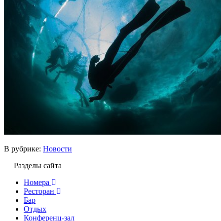
В рубрике:
Новости
Разделы сайта
Номера
Ресторан
Бар
Отдых
Конференц-зал