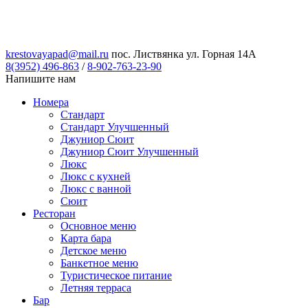
krestovayapad@mail.ru
пос. Листвянка ул. Горная 14А
8(3952) 496-863
/
8-902-763-23-90
Напишите нам
Номера
Стандарт
Стандарт Улучшенный
Джуниор Сюит
Джуниор Сюит Улучшенный
Люкс
Люкс с кухней
Люкс с ванной
Сюит
Ресторан
Основное меню
Карта бара
Детское меню
Банкетное меню
Туристическое питание
Летняя терраса
Бар