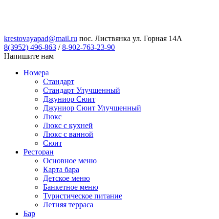
krestovayapad@mail.ru
пос. Листвянка ул. Горная 14А
8(3952) 496-863
/
8-902-763-23-90
Напишите нам
Номера
Стандарт
Стандарт Улучшенный
Джуниор Сюит
Джуниор Сюит Улучшенный
Люкс
Люкс с кухней
Люкс с ванной
Сюит
Ресторан
Основное меню
Карта бара
Детское меню
Банкетное меню
Туристическое питание
Летняя терраса
Бар