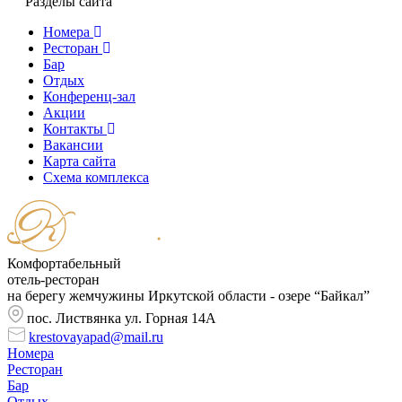
Разделы сайта
Номера
Ресторан
Бар
Отдых
Конференц-зал
Акции
Контакты
Вакансии
Карта сайта
Cхема комплекса
Комфортабельный
отель-ресторан
на берегу жемчужины Иркутской области - озере “Байкал”
пос. Листвянка ул. Горная 14А
krestovayapad@mail.ru
Номера
Ресторан
Бар
Отдых