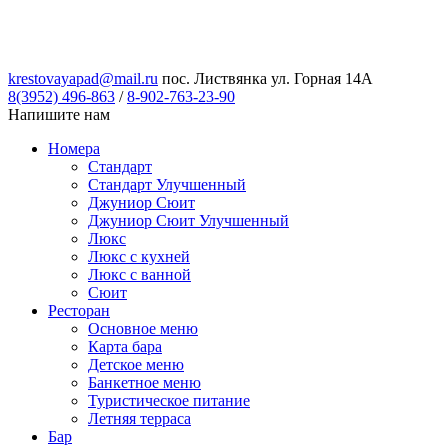
krestovayapad@mail.ru
пос. Листвянка ул. Горная 14А
8(3952) 496-863
/
8-902-763-23-90
Напишите нам
Номера
Стандарт
Стандарт Улучшенный
Джуниор Сюит
Джуниор Сюит Улучшенный
Люкс
Люкс с кухней
Люкс с ванной
Сюит
Ресторан
Основное меню
Карта бара
Детское меню
Банкетное меню
Туристическое питание
Летняя терраса
Бар