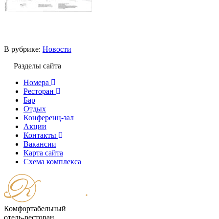
В рубрике:
Новости
Разделы сайта
Номера
Ресторан
Бар
Отдых
Конференц-зал
Акции
Контакты
Вакансии
Карта сайта
Cхема комплекса
Комфортабельный
отель-ресторан