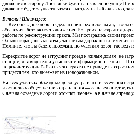
движения в сторону Листвянки будет направлен по улице Шир
движение будет осуществляться с выездом на Байкальскую, за
Виталий Шишмарев:
— Все объездные дороги сделаны четырехполосными, чтобы сох
обеспечить безопасность движения. Во время перекрытия дорог
работы по реконструкции тракта. Мы постарались своим проек
Однако обращаюсь ко всем участникам дорожного движения: со
Помните, что вы будете проезжать по участкам дорог, где веду
Перекрытие дорог не затруднит проезд к жилым домам, не затр
станции, для водителей установят информационные щиты. По
по реконструкции Байкальского тракта не приведут к серьезно
придется тем, кто выезжает из Новоразводной.
На всех участках объездных дорог устранены пересечения вст
и остановку общественного транспорта — ее передвинут чуть
Сначала объездные дороги отсыпят щебнем, а в начале апреля у