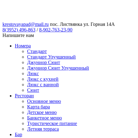
krestovayapad@mail.ru
пос. Листвянка ул. Горная 14А
8(3952) 496-863
/
8-902-763-23-90
Напишите нам
Номера
Стандарт
Стандарт Улучшенный
Джуниор Сюит
Джуниор Сюит Улучшенный
Люкс
Люкс с кухней
Люкс с ванной
Сюит
Ресторан
Основное меню
Карта бара
Детское меню
Банкетное меню
Туристическое питание
Летняя терраса
Бар