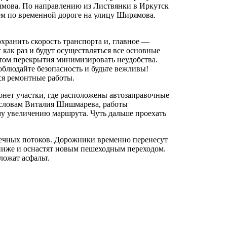
ямова. По направлению из Листвянки в Иркутск
тем по временной дороге на улицу Ширямова.
ранить скорость транспорта и, главное —
 как раз и будут осуществляться все основные
том перекрытия минимизировать неудобства.
блюдайте безопасность и будьте вежливы!
тся ремонтные работы.
онет участки, где расположены автозаправочные
 словам Виталия Шишмарева, работы
му увеличению маршрута. Чуть дальше проехать
речных потоков. Дорожники временно перенесут
 ниже и оснастят новым пешеходным переходом.
ложат асфальт.