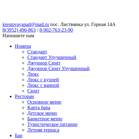
krestovayapad@mail.ru
пос. Листвянка ул. Горная 14А
8(3952) 496-863
/
8-902-763-23-90
Напишите нам
Номера
Стандарт
Стандарт Улучшенный
Джуниор Сюит
Джуниор Сюит Улучшенный
Люкс
Люкс с кухней
Люкс с ванной
Сюит
Ресторан
Основное меню
Карта бара
Детское меню
Банкетное меню
Туристическое питание
Летняя терраса
Бар