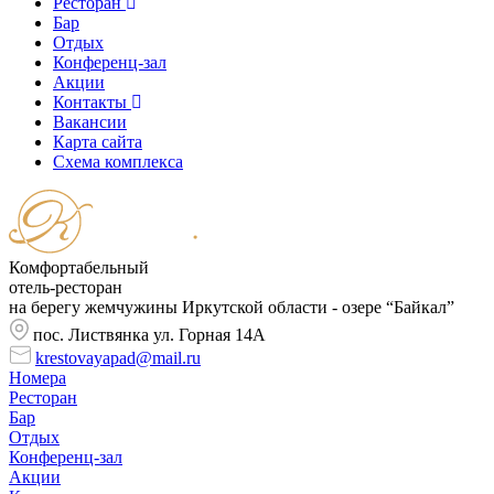
Ресторан
Бар
Отдых
Конференц-зал
Акции
Контакты
Вакансии
Карта сайта
Cхема комплекса
Комфортабельный
отель-ресторан
на берегу жемчужины Иркутской области - озере “Байкал”
пос. Листвянка ул. Горная 14А
krestovayapad@mail.ru
Номера
Ресторан
Бар
Отдых
Конференц-зал
Акции