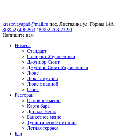
krestovayapad@mail.ru
пос. Листвянка ул. Горная 14А
8(3952) 496-863
/
8-902-763-23-90
Напишите нам
Номера
Стандарт
Стандарт Улучшенный
Джуниор Сюит
Джуниор Сюит Улучшенный
Люкс
Люкс с кухней
Люкс с ванной
Сюит
Ресторан
Основное меню
Карта бара
Детское меню
Банкетное меню
Туристическое питание
Летняя терраса
Бар