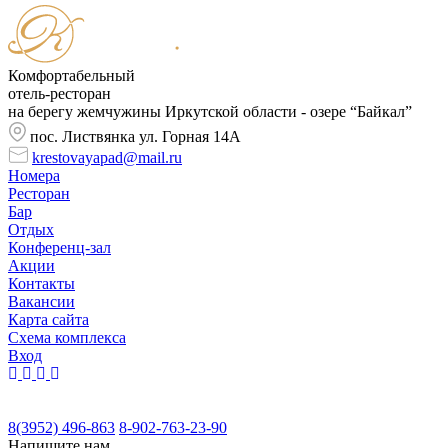
Комфортабельный
отель-ресторан
на берегу жемчужины Иркутской области - озере “Байкал”
пос. Листвянка ул. Горная 14А
krestovayapad@mail.ru
Номера
Ресторан
Бар
Отдых
Конференц-зал
Акции
Контакты
Вакансии
Карта сайта
Cхема комплекса
Вход
8(3952) 496-863
8-902-763-23-90
Напишите нам