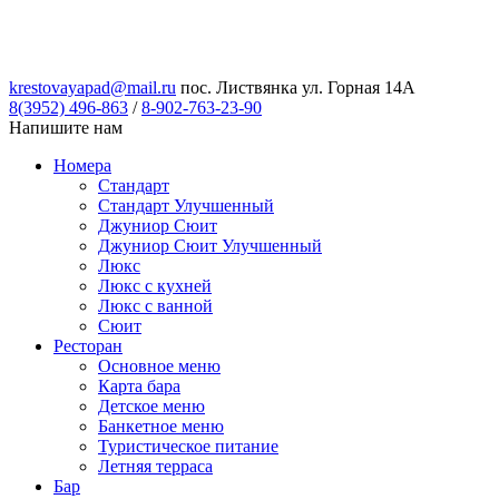
krestovayapad@mail.ru
пос. Листвянка ул. Горная 14А
8(3952) 496-863
/
8-902-763-23-90
Напишите нам
Номера
Стандарт
Стандарт Улучшенный
Джуниор Сюит
Джуниор Сюит Улучшенный
Люкс
Люкс с кухней
Люкс с ванной
Сюит
Ресторан
Основное меню
Карта бара
Детское меню
Банкетное меню
Туристическое питание
Летняя терраса
Бар