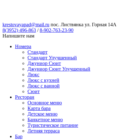
krestovayapad@mail.ru
пос. Листвянка ул. Горная 14А
8(3952) 496-863
/
8-902-763-23-90
Напишите нам
Номера
Стандарт
Стандарт Улучшенный
Джуниор Сюит
Джуниор Сюит Улучшенный
Люкс
Люкс с кухней
Люкс с ванной
Сюит
Ресторан
Основное меню
Карта бара
Детское меню
Банкетное меню
Туристическое питание
Летняя терраса
Бар