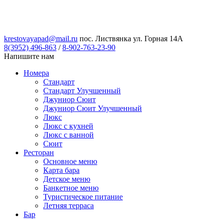
krestovayapad@mail.ru
пос. Листвянка ул. Горная 14А
8(3952) 496-863
/
8-902-763-23-90
Напишите нам
Номера
Стандарт
Стандарт Улучшенный
Джуниор Сюит
Джуниор Сюит Улучшенный
Люкс
Люкс с кухней
Люкс с ванной
Сюит
Ресторан
Основное меню
Карта бара
Детское меню
Банкетное меню
Туристическое питание
Летняя терраса
Бар