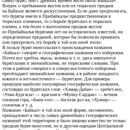
самих бурят, они с древних времен жили около Байкала».
Вопрос о пребывании якутов или их тюркских предков
на Байкале является дискуссионным. Если даже предполагать,
что буряты имели в Прибайкалье предшественников в
тюркских племенах, то о борьбе бурятских и тюркских
племен, а тем более о вытеснении предков якутов
из Прибайкалья бурятами нет ни исторических известий, ни
определенных преданий, которые бы позволили привязать
или приурочить эту борьбу к той или иной эпохе.
В пользу бурят-монгольского происхождения названия
«Байкал» говорят и географические названия его побережья.
Почти все хребты, мысы, заливы и т. п. здесь именуются
бурятскими и эвенкийскими, не тюркскими словами. При
этом в районе северного и северо-восточного побережья
преобладают эвенкийские названия, а в районе западного,
южного и юго-восточного — бурятские. Для примера
приведем наиболее популярные географические названия,
состоящие из бурятских слов: «Хамар-Дабан» — хребет-нос,
«Улан-Бургасы» — красная и «Мунку-Сардык» — вечная
снежная гора, «Баин-гол» — богатая дол на, «Хужир» —
солончак и т. д.
Название «Байкал» в той или иной форме, несомненно,
принадлежит к числу самых древнейших географических
названий этой территории и было широко известно не только
предкам бурят-монголов, но и другим народам Центральной