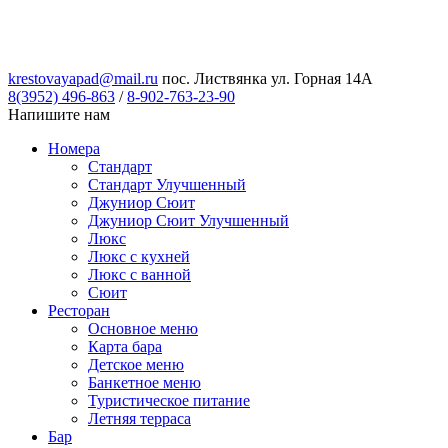
krestovayapad@mail.ru
пос. Листвянка ул. Горная 14А
8(3952) 496-863
/
8-902-763-23-90
Напишите нам
Номера
Стандарт
Стандарт Улучшенный
Джуниор Сюит
Джуниор Сюит Улучшенный
Люкс
Люкс с кухней
Люкс с ванной
Сюит
Ресторан
Основное меню
Карта бара
Детское меню
Банкетное меню
Туристическое питание
Летняя терраса
Бар