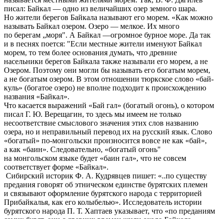
писал: Байкал — одно из величайших озер земного шара.
Но жители берегов Байкала называют его морем. «Как можно
называть Байкал озером. Озеро — мелкое. Их много
по берегам „моря". А Байкал —огромное бурное море. Да так
и в песнях поется: "Если местные жители именуют Байкал
морем, то тем более основания думать, что древние
насельники берегов Байкала также называли его морем, а не
Озером. Поэтому они могли бы называть его богатым морем,
а не богатым озером. В этом отношении тюркское слово «бай-
куль» (богатое озеро) не вполне подходит к происхождению
названия «Байкал».
Что касается выражений «Бай гал» (богатый огонь), о котором
писал Г. Ю. Верещагин, то здесь мы имеем не только
несоответствие смыслового значения этих слов названию
озера, но и неправильный перевод их на русский язык. Слово
«богатый» по-монгольски произносится вовсе не как «бай»,
а как «баин». Следовательно, «богатый огонь"
на монгольском языке будет «баин гал», что не совсем
соответствует форме «Байкал».
Сибирский историк Ф. А. Кудрявцев пишет: «..по существу
предания говорят об этническом единстве бурятских племен
и связывают оформление бурятского народа с территорией
Прибайкалья, как его колыбелью». Исследователь истории
бурятского народа П. Т. Хаптаев указывает, что «по преданиям