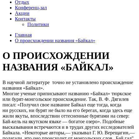
Отдых
Конференц-зал
Акции
Контакты
Политики
Главная
О происхождении названия «Байкал»
О ПРОИСХОЖДЕНИИ
НАЗВАНИЯ «БАЙКАЛ»
В научной литературе точно не установлено происхождение
названия «Байкал».
Многие ученые приписывают названию «Байкал» тюркское
или бурят-монгольское происхождение. Так, В. Ф. Дягилев
писал: «Получил свое название Байкал еще тогда, когда
ни русских, ни бурят не было на его берегах, когда здесь еще
жили якуты, впоследствии оттесненные бурятами на север:
Бай-кель на якутском языке — богатое озеро». Подобные
высказывания встречаются и в трудах других исследователей
Байкала. «Некоторые авторы,— указывал Г. Ю. Верещагин,—
полагали, что оно происходит от монгольских слов „Бай гал"