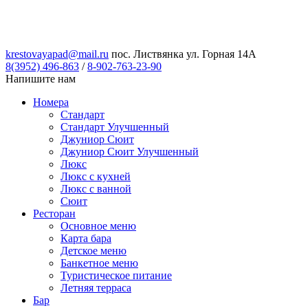
krestovayapad@mail.ru
пос. Листвянка ул. Горная 14А
8(3952) 496-863
/
8-902-763-23-90
Напишите нам
Номера
Стандарт
Стандарт Улучшенный
Джуниор Сюит
Джуниор Сюит Улучшенный
Люкс
Люкс с кухней
Люкс с ванной
Сюит
Ресторан
Основное меню
Карта бара
Детское меню
Банкетное меню
Туристическое питание
Летняя терраса
Бар